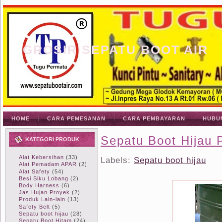
GROSIR SEPATU BOOT AIR
HOME
CARA PEMESANAN
CARA PEMBAYARAN
HUBU
Sepatu Boot Hijau 
KATEGORI PRODUK
Alat Kebersihan
(33)
Labels:
Sepatu boot hijau
Alat Pemadam APAR
(2)
Alat Safety
(54)
Besi Siku Lobang
(2)
Body Harness
(6)
Jas Hujan Proyek
(2)
Produk Lain-lain
(13)
Safety Belt
(5)
Sepatu boot hijau
(28)
Sepatu Boot Hitam
(24)