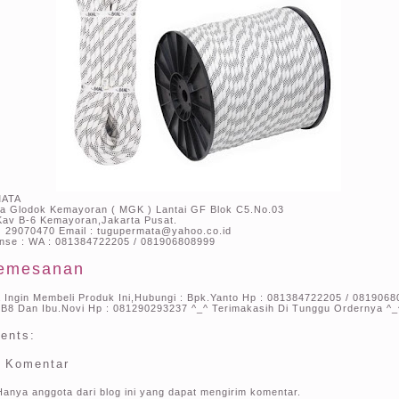
ATA
 Glodok Kemayoran ( MGK ) Lantai GF Blok C5.No.03
Kav B-6 Kemayoran,Jakarta Pusat.
 ) 29070470 Email : tugupermata@yahoo.co.id
nse : WA : 081384722205 / 081906808999
emesanan
a Ingin Membeli Produk Ini,Hubungi : Bpk.Yanto Hp : 081384722205 / 0819068
B8 Dan Ibu.Novi Hp : 081290293237 ^_^ Terimakasih Di Tunggu Ordernya ^_
ents:
g Komentar
Hanya anggota dari blog ini yang dapat mengirim komentar.