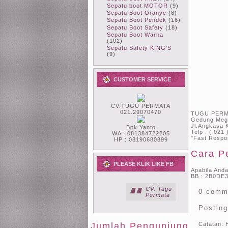
Sepatu boot MOTOR
(9)
Sepatu Boot Oranye
(8)
Sepatu Boot Pendek
(16)
Sepatu Boot Safety
(18)
Sepatu Boot Warna
(102)
Sepatu Safety KING'S
(9)
CUSTOMER SERVICE
CV.TUGU PERMATA
021.29070470
TUGU PERM
Gedung Mega
Jl.Angkasa 
Bpk.Yanto
Telp : ( 021
WA : 081384722205
"Fast Respo
HP : 08190680899
Cara P
PLEASE KLIK LIKE FB
Apabila And
BB : 2B0DE3
CV. Tugu
0 comm
Permata
Postin
Catatan: 
Jumlah Pengunjung