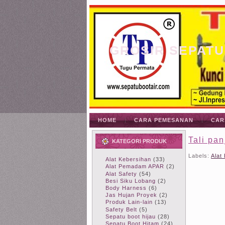
GROSIR SEPATU
HOME
CARA PEMESANAN
CAR
Tali pa
KATEGORI PRODUK
Labels:
Alat
Alat Kebersihan
(33)
Alat Pemadam APAR
(2)
Alat Safety
(54)
Besi Siku Lobang
(2)
Body Harness
(6)
Jas Hujan Proyek
(2)
Produk Lain-lain
(13)
Safety Belt
(5)
Sepatu boot hijau
(28)
Sepatu Boot Hitam
(24)