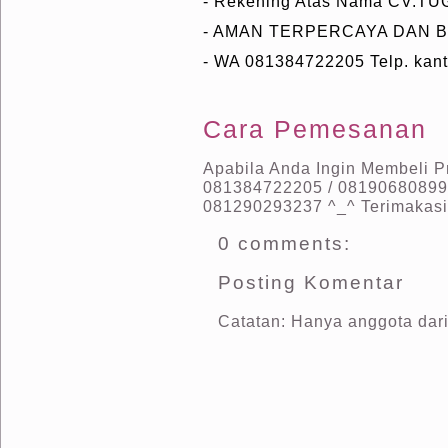
- Rekening Atas Nama CV.T
- AMAN TERPERCAYA DAN 
- WA 081384722205 Telp. kant
Cara Pemesanan
Apabila Anda Ingin Membeli Pr
081384722205 / 081906808999
081290293237 ^_^ Terimakasi
0 comments:
Posting Komentar
Catatan: Hanya anggota dari