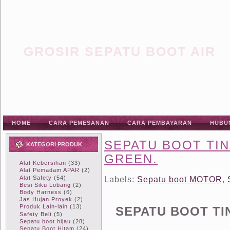
GROSIR SEPATU BOOT AIR
HOME
CARA PEMESANAN
CARA PEMBAYARAN
HUBU
SEPATU BOOT TIN
KATEGORI PRODUK
GREEN.
Alat Kebersihan
(33)
Alat Pemadam APAR
(2)
Alat Safety
(54)
Labels:
Sepatu boot MOTOR
,
Besi Siku Lobang
(2)
Body Harness
(6)
Jas Hujan Proyek
(2)
Produk Lain-lain
(13)
SEPATU BOOT TI
Safety Belt
(5)
Sepatu boot hijau
(28)
Sepatu Boot Hitam
(24)