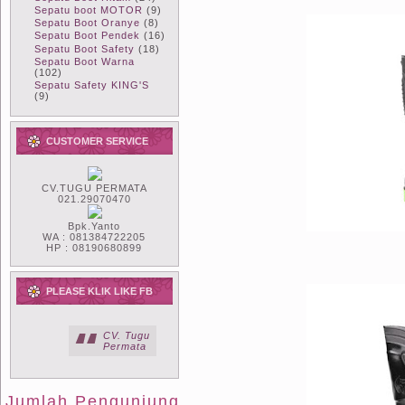
Sepatu boot MOTOR
(9)
Sepatu Boot Oranye
(8)
Sepatu Boot Pendek
(16)
Sepatu Boot Safety
(18)
Sepatu Boot Warna
(102)
Sepatu Safety KING'S
(9)
CUSTOMER SERVICE
CV.TUGU PERMATA
021.29070470
Bpk.Yanto
WA : 081384722205
HP : 08190680899
PLEASE KLIK LIKE FB
CV. Tugu
Permata
Jumlah Pengunjung