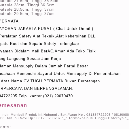
outsole 27.5cm, Tinggi 35.5cm
outsole 28cm, Tinggi 36.5cm
outsole 28.5cm, Tinggi 37cm
outsole 29.5cm, Tinggi 37cm
 PERMATA
ORAN JAKARTA PUSAT ( Chat Untuk Detail )
 Peralatan Safety,Alat Teknik,Alat kebersihan DLL.
epatu Boot dan Sepatu Safety Terlengkap
Nyaman Didalam Mall BerAC,Aman Ada Toko Fisik
tang Langsung Sesuai Jam Kerja
alaman Mensupply Dalam Jumlah Partai Besar
rusahaan Memenuhi Sayarat Untuk Mensupply Di Pemerintahan
g Atas Nama CV.TUGU PERMATA Bukan Perorangan
ERPERCAYA DAN BERPENGALAMAN.
4722205 Telp. kantor (021) 29070470.
emesanan
a Ingin Membeli Produk Ini,Hubungi : Bpk.Yanto Hp : 081384722205 / 0819068
B8 Dan Ibu.Novi Hp : 081290293237 ^_^ Terimakasih Di Tunggu Ordernya ^_
ents: