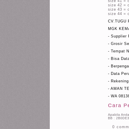
size 41 = 
size 42 = 
size 43 = 
size 44 = 
CV.TUGU
MGK KEMAY
- Supplier
- Grosir S
- Tempat 
- Bisa Da
- Berpeng
- Data Pe
- Rekenin
- AMAN T
- WA 08138
Cara P
Apabila And
BB : 2B0DE3
0 comm