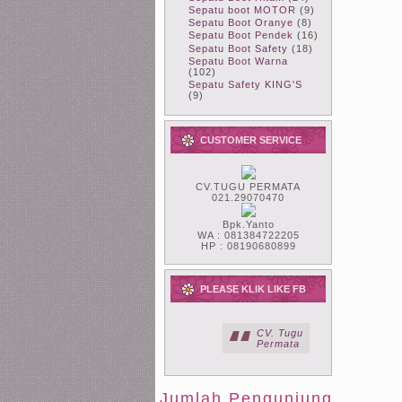
Sepatu boot MOTOR
(9)
Sepatu Boot Oranye
(8)
Sepatu Boot Pendek
(16)
Sepatu Boot Safety
(18)
Sepatu Boot Warna
(102)
Sepatu Safety KING'S
(9)
CUSTOMER SERVICE
CV.TUGU PERMATA
021.29070470
Bpk.Yanto
WA : 081384722205
HP : 08190680899
PLEASE KLIK LIKE FB
CV. Tugu
Permata
Jumlah Pengunjung