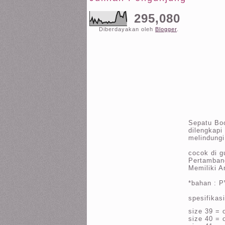
295,080
Diberdayakan oleh
Blogger
.
Sepatu Bo
dilengkapi
melindungi
cocok di g
Pertambang
Memiliki An
*bahan : P
spesifikasi
size 39 = 
size 40 = 