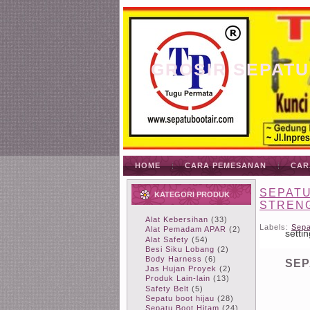
GROSIR SEPATU
HOME
CARA PEMESANAN
CAR
SEPATU
KATEGORI PRODUK
STRENG
Alat Kebersihan
(33)
Labels:
Sepa
Alat Pemadam APAR
(2)
Alat Safety
(54)
Besi Siku Lobang
(2)
Body Harness
(6)
SEP
Jas Hujan Proyek
(2)
Produk Lain-lain
(13)
Safety Belt
(5)
Sepatu boot hijau
(28)
Sepatu Boot Hitam
(24)