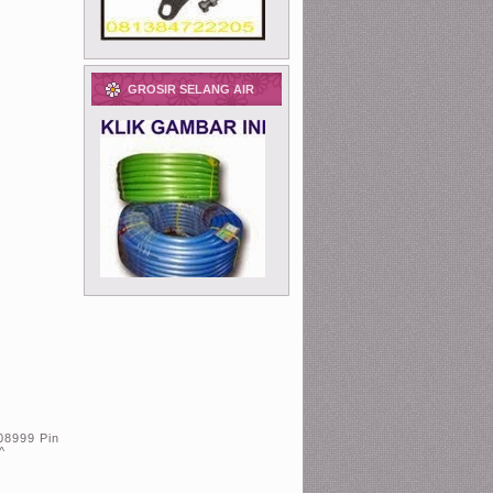
GROSIR SELANG AIR
08999 Pin
^