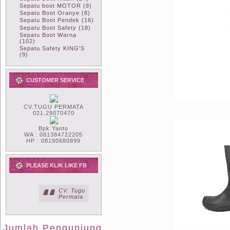
Sepatu boot MOTOR
(9)
Sepatu Boot Oranye
(8)
Sepatu Boot Pendek
(16)
Sepatu Boot Safety
(18)
Sepatu Boot Warna
(102)
Sepatu Safety KING'S
(9)
CUSTOMER SERVICE
CV.TUGU PERMATA
021.29070470
Bpk.Yanto
WA : 081384722205
HP : 08190680899
PLEASE KLIK LIKE FB
CV. Tugu
Permata
Jumlah Pengunjung