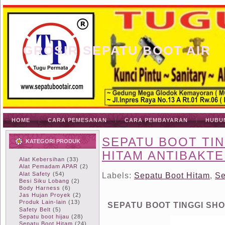
GROSIR SEPATU BOOT AIR
HOME
CARA PEMESANAN
CARA PEMBAYARAN
HUBU
SEPATU BOOT TIN
KATEGORI PRODUK
HITAM ANTIBAKTE
Alat Kebersihan
(33)
Alat Pemadam APAR
(2)
Alat Safety
(54)
Labels:
Sepatu Boot Hitam
,
Se
Besi Siku Lobang
(2)
Body Harness
(6)
Jas Hujan Proyek
(2)
Produk Lain-lain
(13)
SEPATU BOOT TINGGI SHO
Safety Belt
(5)
Sepatu boot hijau
(28)
Sepatu Boot Hitam
(24)